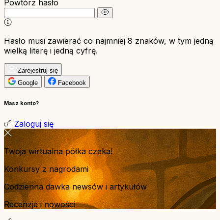
Powtórz hasło
Hasło musi zawierać co najmniej 8 znaków, w tym jedną
wielką literę i jedną cyfrę.
Zarejestruj się
Google
Facebook
Masz konto?
Zaloguj się
Twoja wirtualna półka czeka!
Konkursy z nagrodami
Codzienna dawka newsów i artykułów
Recenzje i nowości