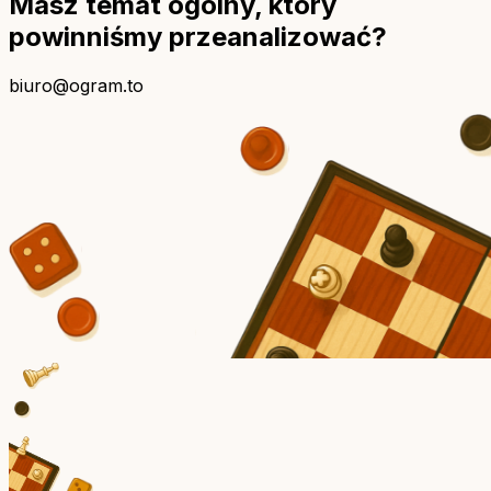
Masz temat ogólny, który
powinniśmy przeanalizować?
biuro@ogram.to