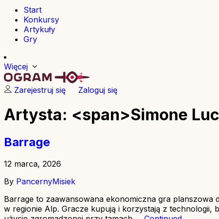
Start
Konkursy
Artykuły
Gry
Więcej
Zarejestruj się
Zaloguj się
Artysta: <span>Simone Luc
Barrage
12 marca, 2026
By
PancernyMisiek
Barrage to zaawansowana ekonomiczna gra planszowa dla 1
w regionie Alp. Gracze kupują i korzystają z technolog
użycie zgromadzonej przy tamach …
Continued