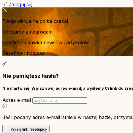
Zaloguj się
Twoja wirtualna półka czeka!
Konkursy z nagrodami
Codzienna dawka newsów i artykułów
Recenzje i nowości
Nie pamiętasz hasła?
Nie martw się! Wpisz swój adres e-mail, a wyślemy Ci link do zre
Adres e-mail
Jeśli podany adres e-mail istnieje w naszej bazie, otrzym
Wyślij link resetujący