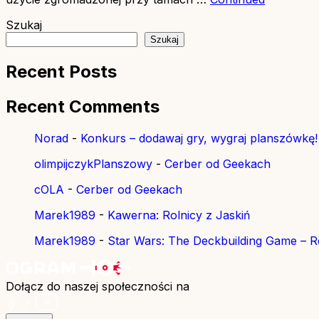
Szukaj
Szukaj
Recent Posts
Recent Comments
Norad
-
Konkurs – dodawaj gry, wygraj planszówkę!
olimpijczykPlanszowy
-
Cerber od Geekach
cOLA
-
Cerber od Geekach
Marek1989
-
Kawerna: Rolnicy z Jaskiń
Marek1989
-
Star Wars: The Deckbuilding Game – Re
Dołącz do naszej społeczności na