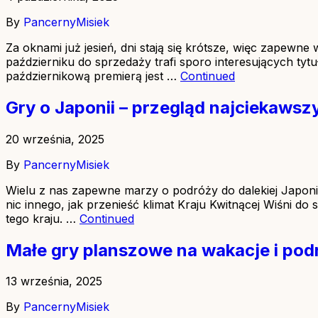
By
PancernyMisiek
Za oknami już jesień, dni stają się krótsze, więc zapewn
październiku do sprzedaży trafi sporo interesujących ty
październikową premierą jest …
Continued
Gry o Japonii – przegląd najciekawsz
20 września, 2025
By
PancernyMisiek
Wielu z nas zapewne marzy o podróży do dalekiej Japonii
nic innego, jak przenieść klimat Kraju Kwitnącej Wiśni d
tego kraju. …
Continued
Małe gry planszowe na wakacje i pod
13 września, 2025
By
PancernyMisiek