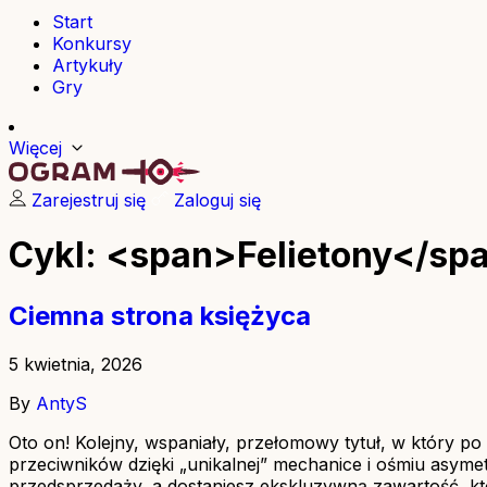
Start
Konkursy
Artykuły
Gry
Więcej
Zarejestruj się
Zaloguj się
Cykl: <span>Felietony</sp
Ciemna strona księżyca
5 kwietnia, 2026
By
AntyS
Oto on! Kolejny, wspaniały, przełomowy tytuł, w który po
przeciwników dzięki „unikalnej” mechanice i ośmiu asymet
przedsprzedaży, a dostaniesz ekskluzywną zawartość, k