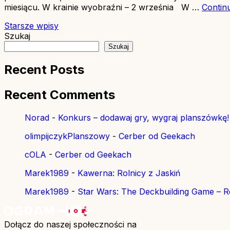
miesiącu. W krainie wyobraźni – 2 września W …
Contin
Nawigacja
Starsze wpisy
Szukaj
po
Szukaj
wpisach
Recent Posts
Recent Comments
Norad
-
Konkurs – dodawaj gry, wygraj planszówkę!
olimpijczykPlanszowy
-
Cerber od Geekach
cOLA
-
Cerber od Geekach
Marek1989
-
Kawerna: Rolnicy z Jaskiń
Marek1989
-
Star Wars: The Deckbuilding Game – Re
Dołącz do naszej społeczności na