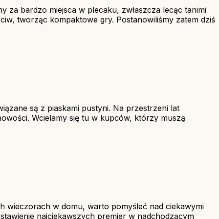
my za bardzo miejsca w plecaku, zwłaszcza lecąc tanimi
eciw, tworząc kompaktowe gry. Postanowiliśmy zatem dziś
ązane są z piaskami pustyni. Na przestrzeni lat
nowości. Wcielamy się tu w kupców, którzy muszą
dnych wieczorach w domu, warto pomyśleć nad ciekawymi
estawienie najciekawszych premier w nadchodzącym