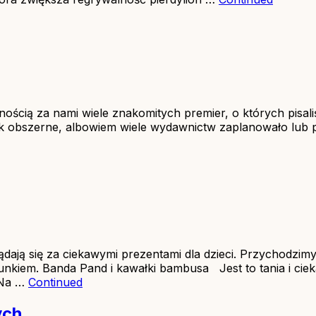
wnością za nami wiele znakomitych premier, o których pisal
ak obszerne, albowiem wiele wydawnictw zaplanowało lub 
ądają się za ciekawymi prezentami dla dzieci. Przychodzi
nkiem. Banda Pand i kawałki bambusa Jest to tania i cieka
 Na …
Continued
ych