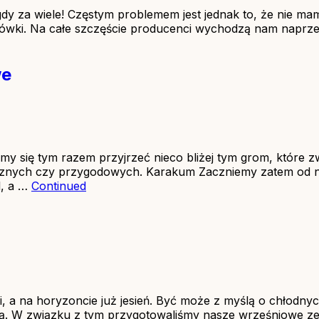
dy za wiele! Częstym problemem jest jednak to, że nie ma
nszówki. Na całe szczęście producenci wychodzą nam naprz
we
 się tym razem przyjrzeć nieco bliżej tym grom, które zwi
gicznych czy przygodowych. Karakum Zaczniemy zatem od 
l, a …
Continued
iami, a na horyzoncie już jesień. Być może z myślą o chło
lą. W związku z tym przygotowaliśmy nasze wrześniowe z