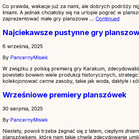
Co prawda, wakacje już za nami, ale dobrych podróży nig
liniami. A jednak chciałoby się na urlopie pograć w pla
zaprezentować małe gry planszowe …
Continued
Najciekawsze pustynne gry planszo
6 września, 2025
By
PancernyMisiek
W związku z polską premierą gry Karakum, zdecydowaliśmy
powstało bowiem wiele produkcji historycznych, strate
kolekcjonować cenne zasoby, takie jak woda, daktyle i só
Wrześniowe premiery planszówek
30 sierpnia, 2025
By
PancernyMisiek
Niestety, powoli trzeba żegnać się z latem, ciepłymi dn
planszówkami, które nam takie chwile zdecydowanie umi