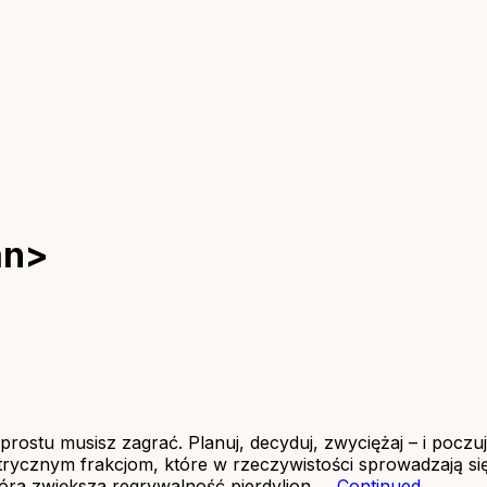
an>
 prostu musisz zagrać. Planuj, decyduj, zwyciężaj – i pocz
rycznym frakcjom, które w rzeczywistości sprowadzają się 
tóra zwiększa regrywalność pierdylion …
Continued