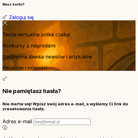
Masz konto?
Zaloguj się
Twoja wirtualna półka czeka!
Konkursy z nagrodami
Codzienna dawka newsów i artykułów
Recenzje i nowości
Nie pamiętasz hasła?
Nie martw się! Wpisz swój adres e-mail, a wyślemy Ci link do
zresetowania hasła.
Adres e-mail