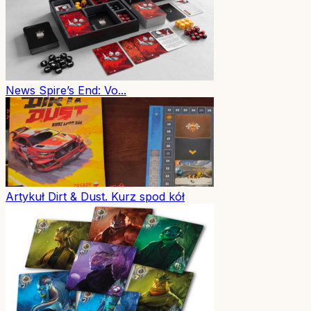
News
Spire’s End: Vo...
Artykuł
Dirt & Dust. Kurz spod kół