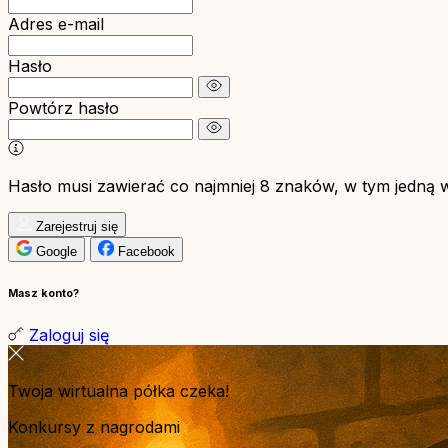
Adres e-mail
Hasło
Powtórz hasło
Hasło musi zawierać co najmniej 8 znaków, w tym jedną wie
Zarejestruj się
Google
Facebook
Masz konto?
Zaloguj się
Twoja wirtualna półka czeka!
Konkursy z nagrodami