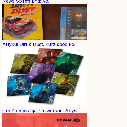
News
Spire’s End: Vo...
Artykuł
Dirt & Dust. Kurz spod kół
Gra
Konspiracja: Uniwersum Abyss