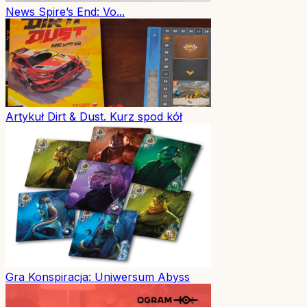
News
Spire’s End: Vo...
Artykuł
Dirt & Dust. Kurz spod kół
Gra
Konspiracja: Uniwersum Abyss