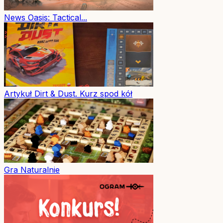
News
Oasis: Tactical...
Artykuł
Dirt & Dust. Kurz spod kół
Gra
Naturalnie