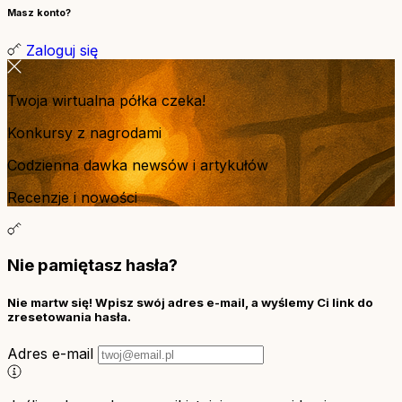
Masz konto?
Zaloguj się
Twoja wirtualna półka czeka!
Konkursy z nagrodami
Codzienna dawka newsów i artykułów
Recenzje i nowości
Nie pamiętasz hasła?
Nie martw się! Wpisz swój adres e-mail, a wyślemy Ci link do
zresetowania hasła.
Adres e-mail