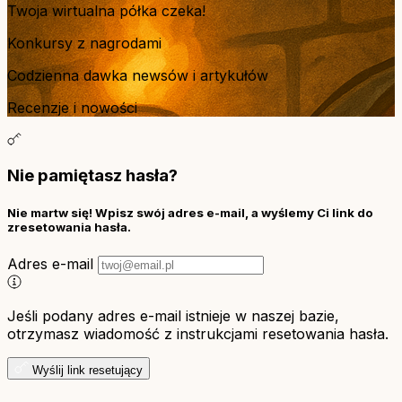
Twoja wirtualna półka czeka!
Konkursy z nagrodami
Codzienna dawka newsów i artykułów
Recenzje i nowości
Nie pamiętasz hasła?
Nie martw się! Wpisz swój adres e-mail, a wyślemy Ci link do
zresetowania hasła.
Adres e-mail
Jeśli podany adres e-mail istnieje w naszej bazie,
otrzymasz wiadomość z instrukcjami resetowania hasła.
Wyślij link resetujący