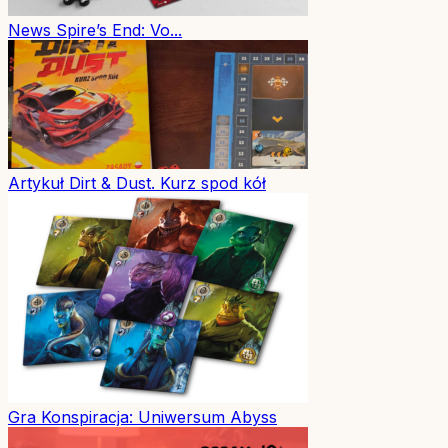
News
Spire’s End: Vo...
Artykuł
Dirt & Dust. Kurz spod kół
Gra
Konspiracja: Uniwersum Abyss