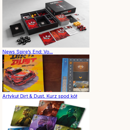
News
Spire’s End: Vo...
Artykuł
Dirt & Dust. Kurz spod kół