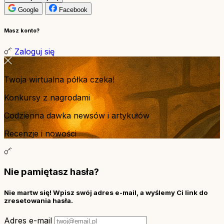
Google
Facebook
Masz konto?
Zaloguj się
Twoja wirtualna półka czeka!
Konkursy z nagrodami
Codzienna dawka newsów i artykułów
Recenzje i nowości
Nie pamiętasz hasła?
Nie martw się! Wpisz swój adres e-mail, a wyślemy Ci link do
zresetowania hasła.
Adres e-mail