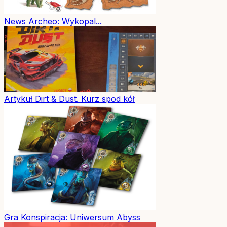
News
Archeo: Wykopal...
Artykuł
Dirt & Dust. Kurz spod kół
Gra
Konspiracja: Uniwersum Abyss