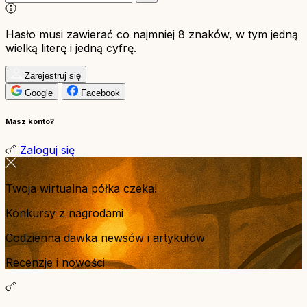
Hasło musi zawierać co najmniej 8 znaków, w tym jedną
wielką literę i jedną cyfrę.
Zarejestruj się
Google
Facebook
Masz konto?
Zaloguj się
Twoja wirtualna półka czeka!
Konkursy z nagrodami
Codzienna dawka newsów i artykułów
Recenzje i nowości