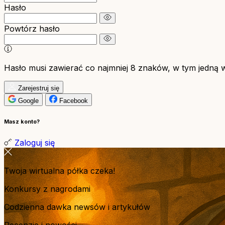
Hasło
Powtórz hasło
Hasło musi zawierać co najmniej 8 znaków, w tym jedną wie
Zarejestruj się
Google
Facebook
Masz konto?
Zaloguj się
Twoja wirtualna półka czeka!
Konkursy z nagrodami
Codzienna dawka newsów i artykułów
Recenzje i nowości