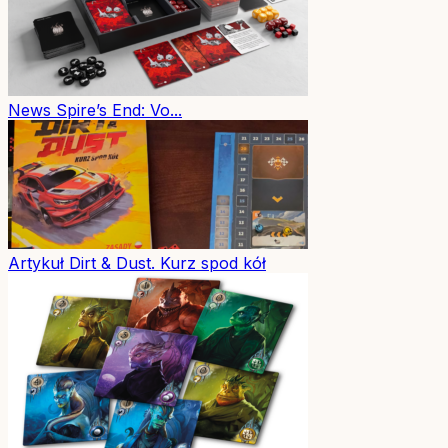
News
Spire’s End: Vo...
Artykuł
Dirt & Dust. Kurz spod kół