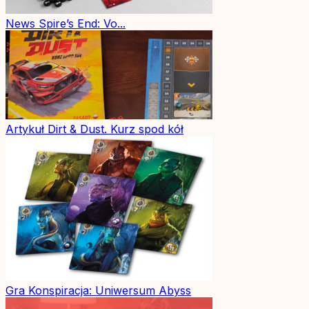
News
Spire’s End: Vo...
Artykuł
Dirt & Dust. Kurz spod kół
Gra
Konspiracja: Uniwersum Abyss