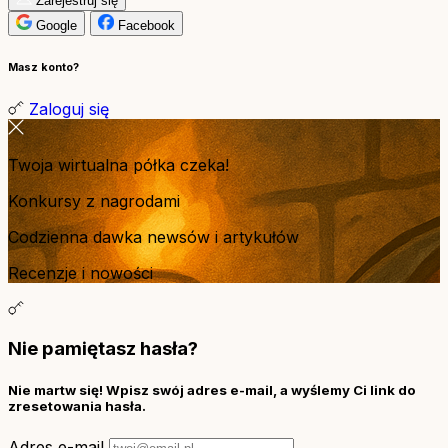
Zarejestruj się
Google
Facebook
Masz konto?
Zaloguj się
Twoja wirtualna półka czeka!
Konkursy z nagrodami
Codzienna dawka newsów i artykułów
Recenzje i nowości
Nie pamiętasz hasła?
Nie martw się! Wpisz swój adres e-mail, a wyślemy Ci link do
zresetowania hasła.
Adres e-mail