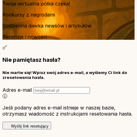
Twoja wirtualna półka czeka!
Konkursy z nagrodami
Codzienna dawka newsów i artykułów
Recenzje i nowości
Nie pamiętasz hasła?
Nie martw się! Wpisz swój adres e-mail, a wyślemy Ci link do
zresetowania hasła.
Adres e-mail
Jeśli podany adres e-mail istnieje w naszej bazie,
otrzymasz wiadomość z instrukcjami resetowania hasła.
Wyślij link resetujący