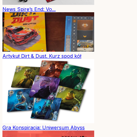
News
Spire’s End: Vo...
Artykuł
Dirt & Dust. Kurz spod kół
Gra
Konspiracja: Uniwersum Abyss