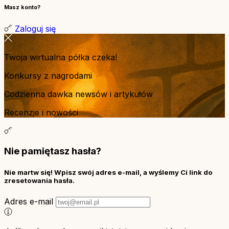
Masz konto?
Zaloguj się
Twoja wirtualna półka czeka!
Konkursy z nagrodami
Codzienna dawka newsów i artykułów
Recenzje i nowości
Nie pamiętasz hasła?
Nie martw się! Wpisz swój adres e-mail, a wyślemy Ci link do
zresetowania hasła.
Adres e-mail