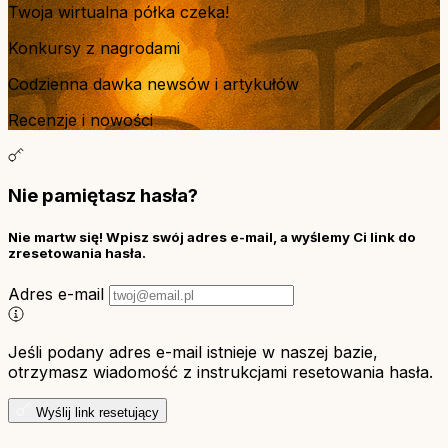
Twoja wirtualna półka czeka!
Konkursy z nagrodami
Codzienna dawka newsów i artykułów
Recenzje i nowości
Nie pamiętasz hasła?
Nie martw się! Wpisz swój adres e-mail, a wyślemy Ci link do
zresetowania hasła.
Adres e-mail
Jeśli podany adres e-mail istnieje w naszej bazie,
otrzymasz wiadomość z instrukcjami resetowania hasła.
Wyślij link resetujący