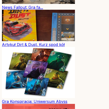
News
Fallout: Gra fa...
Artykuł
Dirt & Dust. Kurz spod kół
Gra
Konspiracja: Uniwersum Abyss