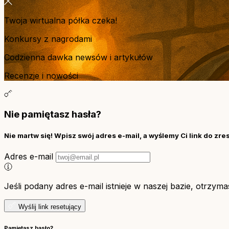
Twoja wirtualna półka czeka!
Konkursy z nagrodami
Codzienna dawka newsów i artykułów
Recenzje i nowości
Nie pamiętasz hasła?
Nie martw się! Wpisz swój adres e-mail, a wyślemy Ci link do zre
Adres e-mail
Jeśli podany adres e-mail istnieje w naszej bazie, otrzym
Wyślij link resetujący
Pamiętasz hasło?