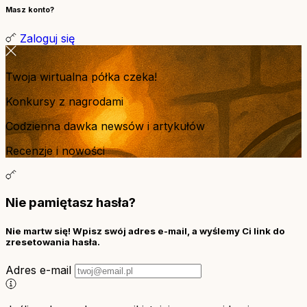
Masz konto?
Zaloguj się
Twoja wirtualna półka czeka!
Konkursy z nagrodami
Codzienna dawka newsów i artykułów
Recenzje i nowości
Nie pamiętasz hasła?
Nie martw się! Wpisz swój adres e-mail, a wyślemy Ci link do
zresetowania hasła.
Adres e-mail