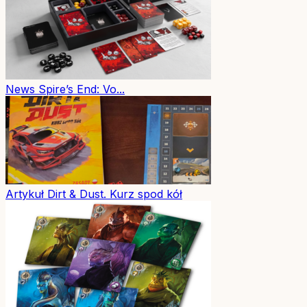
News
Spire’s End: Vo...
Artykuł
Dirt & Dust. Kurz spod kół