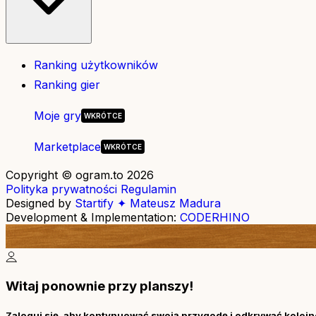
Ranking użytkowników
Ranking gier
Moje gry
Marketplace
Copyright © ogram.to 2026
Polityka prywatności
Regulamin
Designed by
Startify ✦ Mateusz Madura
Development & Implementation:
CODERHINO
Witaj ponownie przy planszy!
Zaloguj się, aby kontynuować swoją przygodę i odkrywać kolejne