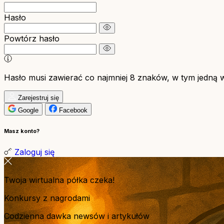
Hasło
Powtórz hasło
Hasło musi zawierać co najmniej 8 znaków, w tym jedną wie
Zarejestruj się
Google
Facebook
Masz konto?
Zaloguj się
Twoja wirtualna półka czeka!
Konkursy z nagrodami
Codzienna dawka newsów i artykułów