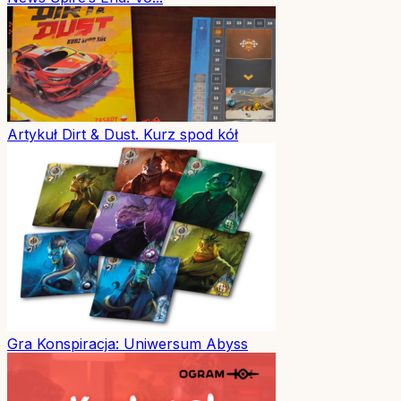
Artykuł
Dirt & Dust. Kurz spod kół
Gra
Konspiracja: Uniwersum Abyss