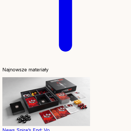
Najnowsze materiały
News
Spire’s End: Vo...