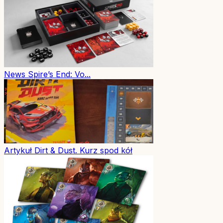
News
Spire’s End: Vo...
Artykuł
Dirt & Dust. Kurz spod kół