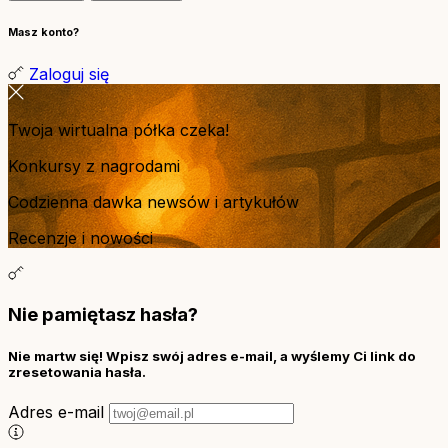
Masz konto?
Zaloguj się
Twoja wirtualna półka czeka!
Konkursy z nagrodami
Codzienna dawka newsów i artykułów
Recenzje i nowości
Nie pamiętasz hasła?
Nie martw się! Wpisz swój adres e-mail, a wyślemy Ci link do
zresetowania hasła.
Adres e-mail