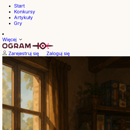
Start
Konkursy
Artykuły
Gry
Więcej
Zarejestruj się
Zaloguj się