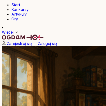
Start
Konkursy
Artykuły
Gry
Więcej
Zarejestruj się
Zaloguj się