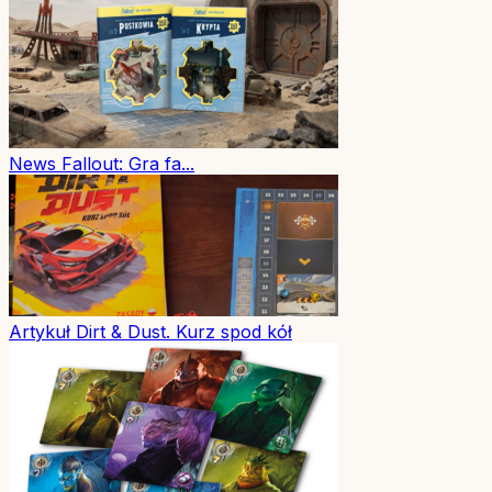
News
Fallout: Gra fa...
Artykuł
Dirt & Dust. Kurz spod kół