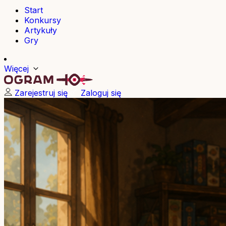
Start
Konkursy
Artykuły
Gry
Więcej
Zarejestruj się
Zaloguj się