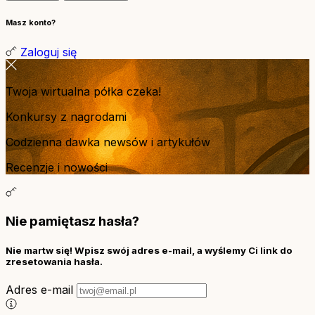
Masz konto?
Zaloguj się
Twoja wirtualna półka czeka!
Konkursy z nagrodami
Codzienna dawka newsów i artykułów
Recenzje i nowości
Nie pamiętasz hasła?
Nie martw się! Wpisz swój adres e-mail, a wyślemy Ci link do
zresetowania hasła.
Adres e-mail