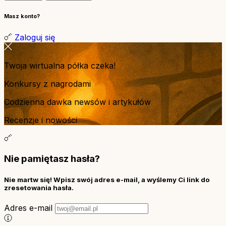
Masz konto?
Zaloguj się
Twoja wirtualna półka czeka!
Konkursy z nagrodami
Codzienna dawka newsów i artykułów
Recenzje i nowości
Nie pamiętasz hasła?
Nie martw się! Wpisz swój adres e-mail, a wyślemy Ci link do
zresetowania hasła.
Adres e-mail