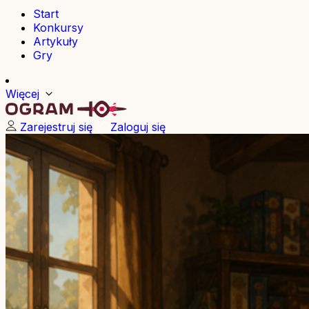
Start
Konkursy
Artykuły
Gry
Więcej
Zarejestruj się
Zaloguj się