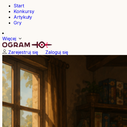
Start
Konkursy
Artykuły
Gry
Więcej
Zarejestruj się
Zaloguj się