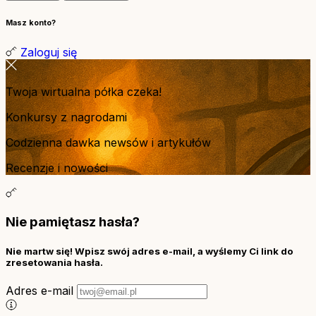
Masz konto?
Zaloguj się
Twoja wirtualna półka czeka!
Konkursy z nagrodami
Codzienna dawka newsów i artykułów
Recenzje i nowości
Nie pamiętasz hasła?
Nie martw się! Wpisz swój adres e-mail, a wyślemy Ci link do
zresetowania hasła.
Adres e-mail