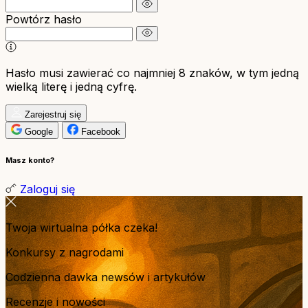
Powtórz hasło
Hasło musi zawierać co najmniej 8 znaków, w tym jedną
wielką literę i jedną cyfrę.
Zarejestruj się
Google
Facebook
Masz konto?
Zaloguj się
Twoja wirtualna półka czeka!
Konkursy z nagrodami
Codzienna dawka newsów i artykułów
Recenzje i nowości