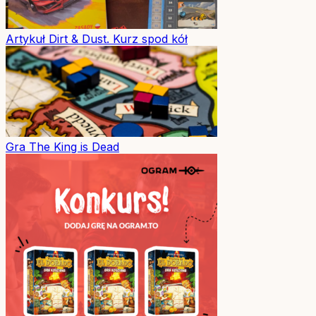
Artykuł
Dirt & Dust. Kurz spod kół
Gra
The King is Dead