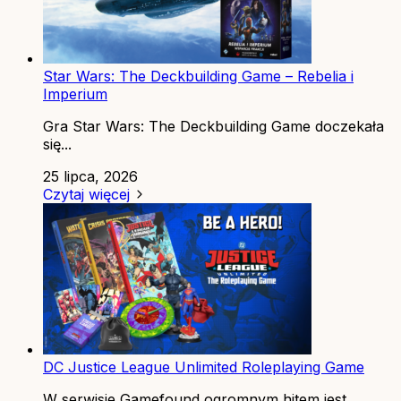
Star Wars: The Deckbuilding Game – Rebelia i
Imperium
Gra Star Wars: The Deckbuilding Game doczekała
się...
25 lipca, 2026
Czytaj więcej
DC Justice League Unlimited Roleplaying Game
W serwisie Gamefound ogromnym hitem jest