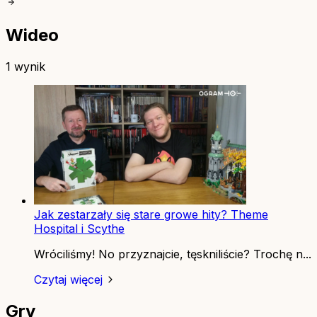
Wideo
1 wynik
Jak zestarzały się stare growe hity? Theme
Hospital i Scythe
Wróciliśmy! No przyznajcie, tęskniliście? Trochę n...
Czytaj więcej
Gry