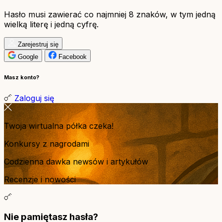
Hasło musi zawierać co najmniej 8 znaków, w tym jedną
wielką literę i jedną cyfrę.
Zarejestruj się
Google
Facebook
Masz konto?
Zaloguj się
Twoja wirtualna półka czeka!
Konkursy z nagrodami
Codzienna dawka newsów i artykułów
Recenzje i nowości
Nie pamiętasz hasła?