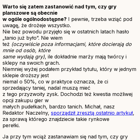
Warto się zatem zastanowić nad tym, czy gry
planszowe są obecnie
w ogóle ogólnodostępne?
I pewnie, trzeba wziąć pod
uwagę, że drożeje wszystko.
Nie bez powodu przyjęło się w ostatnich latach hasło
„tanio już było”. Nie wiem
też
(oczywiście poza informacjami, które docierają do
mnie od osób, które
same wydają gry)
, ile dokładnie marży mają twórcy i
sklepy na swoich grach.
Niemniej wyżej podałem przykład tytułu, który w jednym
sklepie droższy jest
niemal o 50%, co w praktyce oznacza, że ci
sprzedający taniej, nadal muszą mieć
z tego przyzwoity zysk. Dochodzi też kwestia możliwej
opcji zakupu gier w
małych pudełkach, bardzo tanich. Michał, nasz
Redaktor Naczelny,
sporządził zresztą ostatnio artykuł
,
za sprawą którego znajdziecie takie rynkowe
perełki.
Ja przy tym wciąż zastanawiam się nad tym, czy gry