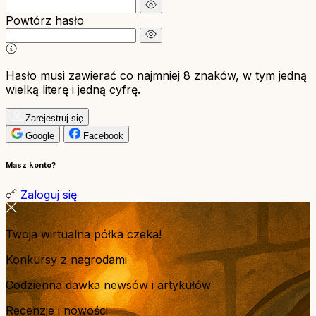
Powtórz hasło
Hasło musi zawierać co najmniej 8 znaków, w tym jedną
wielką literę i jedną cyfrę.
Zarejestruj się
Google
Facebook
Masz konto?
Zaloguj się
Twoja wirtualna półka czeka!
Konkursy z nagrodami
Codzienna dawka newsów i artykułów
Recenzje i nowości