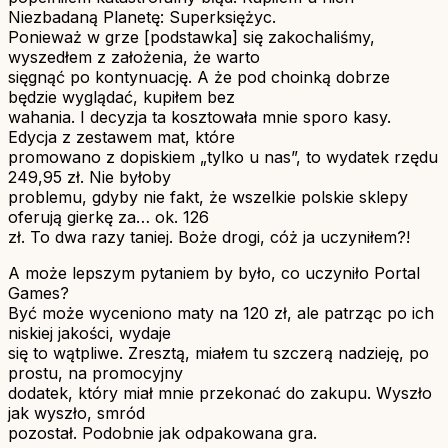
Niezbadaną Planetę: Superksiężyc.
Ponieważ w grze [podstawka] się zakochaliśmy,
wyszedłem z założenia, że warto
sięgnąć po kontynuację. A że pod choinką dobrze
będzie wyglądać, kupiłem bez
wahania. I decyzja ta kosztowała mnie sporo kasy.
Edycja z zestawem mat, które
promowano z dopiskiem „tylko u nas”, to wydatek rzędu
249,95 zł. Nie byłoby
problemu, gdyby nie fakt, że wszelkie polskie sklepy
oferują gierkę za… ok. 126
zł. To dwa razy taniej. Boże drogi, cóż ja uczyniłem?!
A może lepszym pytaniem by było, co uczyniło Portal
Games?
Być może wyceniono maty na 120 zł, ale patrząc po ich
niskiej jakości, wydaje
się to wątpliwe. Zresztą, miałem tu szczerą nadzieję, po
prostu, na promocyjny
dodatek, który miał mnie przekonać do zakupu. Wyszło
jak wyszło, smród
pozostał. Podobnie jak odpakowana gra.