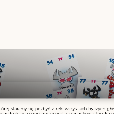
 której staramy się pozbyć z ręki wszystkich byczych 
jednak, że nazwa gry nie jest przypadkowa: ten, kto 