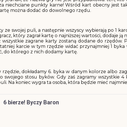
za niechciane punkty karne! Wśród kart obecny jest t
 kartę można dodać do dowolnego rzędu.
ze swojej puli, a następnie wszyscy wybierają po 1 karcie
, który zagrał kartę o najniższej wartości, dodaje ją na
ej aż wszystkie zagrane karty zostaną dodane do rzędów.
tniej karcie w tym rzędzie widać przynajmniej 1 byka 
, do którego z nich dodamy kartę.
 w rzędzie, dokładamy 6. byka w danym kolorze albo za
o swojego stosu byków. Gdy zaś zagramy wszystkie 4 k
uli. Na koniec wygra ta osoba, która będzie mieć najmni
6 bierze! Byczy Baron