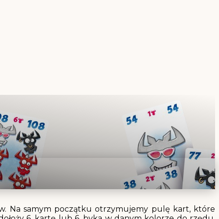
głów. Na samym początku otrzymujemy pulę kart, które
dołoży 6. kartę lub 6. byka w danym kolorze do rzędu,