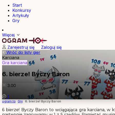
Start
Konkursy
Artykuły
Gry
Więcej
Zarejestruj się
Zaloguj się
Wróć do listy gier
Karciana
Gra karciana
6. bierze! Byczy Baron
3.00
1
ogram.to
Gry
6. bierze! Byczy Baron
6 bierze! Byczy Baron to wciągająca gra karciana, w
następnie zagrywamy w 1 z 5 rzędów. Pamiętać musimy 