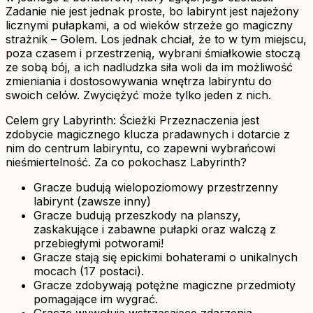
Zadanie nie jest jednak proste, bo labirynt jest najeżony
licznymi pułapkami, a od wieków strzeże go magiczny
strażnik – Golem. Los jednak chciał, że to w tym miejscu,
poza czasem i przestrzenią, wybrani śmiałkowie stoczą
ze sobą bój, a ich nadludzka siła woli da im możliwość
zmieniania i dostosowywania wnętrza labiryntu do
swoich celów. Zwyciężyć może tylko jeden z nich.
Celem gry Labyrinth: Ścieżki Przeznaczenia jest
zdobycie magicznego klucza pradawnych i dotarcie z
nim do centrum labiryntu, co zapewni wybrańcowi
nieśmiertelność. Za co pokochasz Labyrinth?
Gracze budują wielopoziomowy przestrzenny
labirynt (zawsze inny)
Gracze budują przeszkody na planszy,
zaskakujące i zabawne pułapki oraz walczą z
przebiegłymi potworami!
Gracze stają się epickimi bohaterami o unikalnych
mocach (17 postaci).
Gracze zdobywają potężne magiczne przedmioty
pomagające im wygrać.
Gracze wywołują wstrząsające zdarzenia