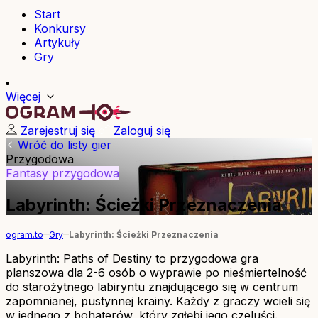
Start
Konkursy
Artykuły
Gry
Więcej
Zarejestruj się
Zaloguj się
Wróć do listy gier
Przygodowa
Fantasy
przygodowa
Labyrinth: Ścieżki Przeznaczenia
ogram.to
Gry
Labyrinth: Ścieżki Przeznaczenia
Labyrinth: Paths of Destiny to przygodowa gra
planszowa dla 2-6 osób o wyprawie po nieśmiertelność
do starożytnego labiryntu znajdującego się w centrum
zapomnianej, pustynnej krainy. Każdy z graczy wcieli się
w jednego z bohaterów, który zgłębi jego czeluści.