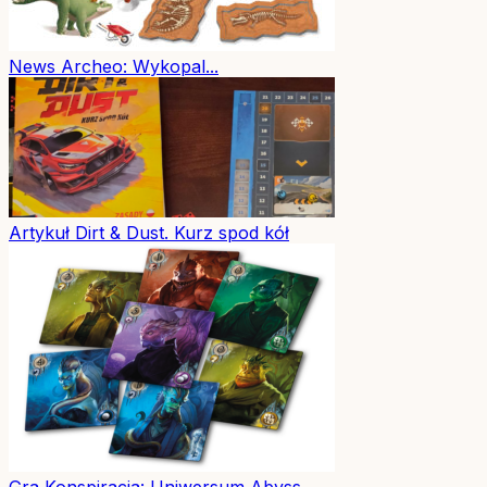
News
Archeo: Wykopal...
Artykuł
Dirt & Dust. Kurz spod kół
Gra
Konspiracja: Uniwersum Abyss