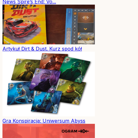
News
Spire’s End: Vo...
Artykuł
Dirt & Dust. Kurz spod kół
Gra
Konspiracja: Uniwersum Abyss