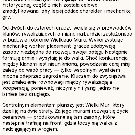
historycznej, część z nich została celowo
zmodyfikowana, aby lepiej oddać charakter i mechanikę
gry.
Od dwóch do czterech graczy wciela się w przywódców
klanów, rywalizujących o miano najbardziej zasłużonego
w budowie i obronie Wielkiego Muru. Wykorzystując
mechanikę worker placement, gracze zdobywają
zasoby niezbędne do rozwoju swojej potęgi. Następnie
formują armie i wysyłają je do walki. Choć konkurencja
między klanami jest nieunikniona, powodzenie całej misji
zależy od współpracy — tylko wspólnym wysiłkiem
można odeprzeć zagrożenie. Kluczem do zwycięstwa
jest znalezienie równowagi między rywalizacją a
kooperacją, ponieważ, niczym yin i yang, jedno nie
istnieje bez drugiego.
Centralnym elementem planszy jest Wielki Mur, który
dzieli ją na dwie strefy. Za jego murami rozwija się życie
cesarstwa — produkowane są tam zasoby, które
następnie trafiają na front, gdzie toczy się walka z
nadciągającym wrogiem.