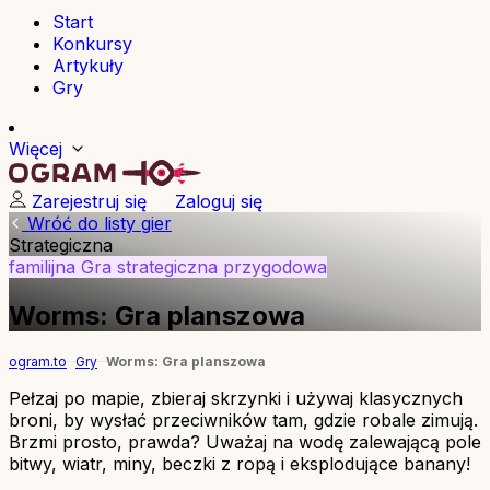
Start
Konkursy
Artykuły
Gry
Więcej
Zarejestruj się
Zaloguj się
Wróć do listy gier
Strategiczna
familijna
Gra strategiczna
przygodowa
Worms: Gra planszowa
ogram.to
Gry
Worms: Gra planszowa
Pełzaj po mapie, zbieraj skrzynki i używaj klasycznych
broni, by wysłać przeciwników tam, gdzie robale zimują.
Brzmi prosto, prawda? Uważaj na wodę zalewającą pole
bitwy, wiatr, miny, beczki z ropą i eksplodujące banany!