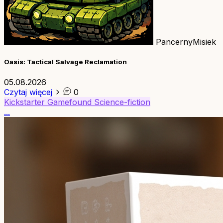
PancernyMisiek
Oasis: Tactical Salvage Reclamation
05.08.2026
Czytaj więcej
0
Kickstarter
Gamefound
Science-fiction
...