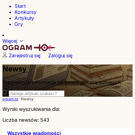
Start
Konkursy
Artykuły
Gry
Więcej
Zarejestruj się
Zaloguj się
Newsy
Najświeższe informacje ze świata gier planszowych.
ogram.to
Newsy
Wyniki wyszukiwania dla:
Liczba newsów:
543
Wszystkie wiadomości