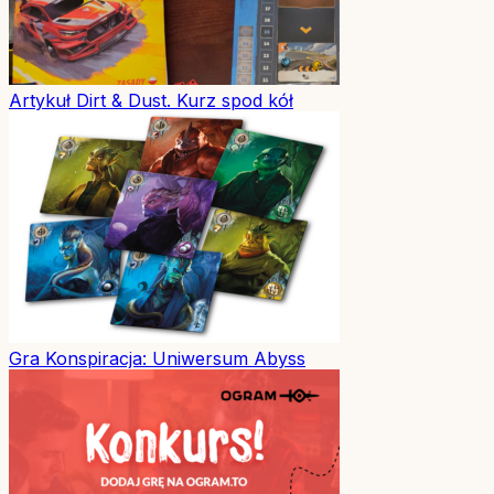
Artykuł
Dirt & Dust. Kurz spod kół
Gra
Konspiracja: Uniwersum Abyss