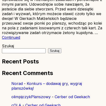
innymi parami. Udowodnijcie sobie nawzajem, że
jesteście dla siebie stworzeni. Przed wami dziesiątki
zadań i wyzwań, którym możecie stawić czoło tylko we
dwoje! W Gierkach Małżeńskich będziecie
przesuwać swoje pionki po planszy, wchodząc po kolei
na pola z zadaniami losowanymi z czterech talii kart. Za
rozwiązywanie zadań otrzymacie żetony kupidyna. …
Continued
Szukaj
Szukaj
Recent Posts
Recent Comments
Norad
-
Konkurs – dodawaj gry, wygraj
planszówkę!
olimpijczykPlanszowy
-
Cerber od Geekach
cOLA
-
Cerber od Geekach