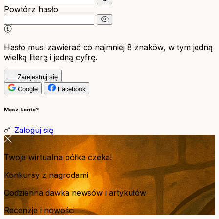
Powtórz hasło
Hasło musi zawierać co najmniej 8 znaków, w tym jedną
wielką literę i jedną cyfrę.
Zarejestruj się
Google
Facebook
Masz konto?
Zaloguj się
Twoja wirtualna półka czeka!
Konkursy z nagrodami
Codzienna dawka newsów i artykułów
Recenzje i nowości