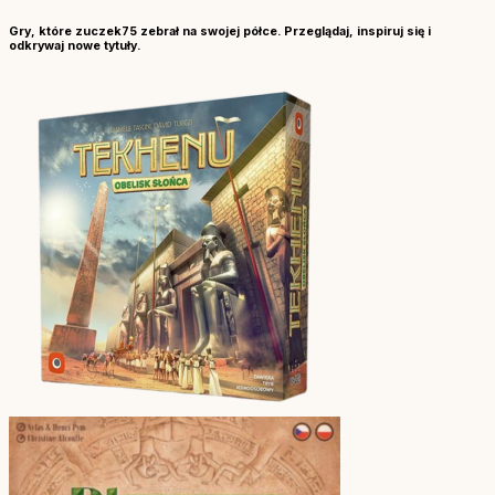
Gry, które
zuczek75
zebrał na swojej półce. Przeglądaj, inspiruj się i
odkrywaj nowe tytuły.