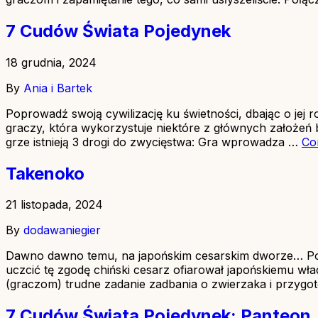
7 Cudów Świata Pojedynek
18 grudnia, 2024
By
Ania i Bartek
Poprowadź swoją cywilizację ku świetności, dbając o jej 
graczy, która wykorzystuje niektóre z głównych założeń
grze istnieją 3 drogi do zwycięstwa: Gra wprowadza …
Co
Takenoko
21 listopada, 2024
By
dodawaniegier
Dawno dawno temu, na japońskim cesarskim dworze… Po d
uczcić tę zgodę chiński cesarz ofiarował japońskiemu wł
(graczom) trudne zadanie zadbania o zwierzaka i przygo
7 Cudów Świata Pojedynek: Panteon