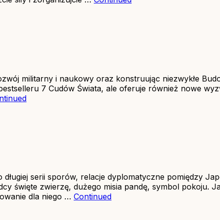
rozwój militarny i naukowy oraz konstruując niezwykłe Bud
 bestselleru 7 Cudów Świata, ale oferuje również nowe wy
ntinued
ługiej serii sporów, relacje dyplomatyczne pomiędzy Jap
adcy święte zwierzę, dużego misia pandę, symbol pokoju. 
towanie dla niego …
Continued