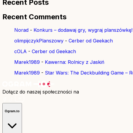
Recent Posts
Recent Comments
Norad
-
Konkurs – dodawaj gry, wygraj planszówkę!
olimpijczykPlanszowy
-
Cerber od Geekach
cOLA
-
Cerber od Geekach
Marek1989
-
Kawerna: Rolnicy z Jaskiń
Marek1989
-
Star Wars: The Deckbuilding Game – Re
Dołącz do naszej społeczności na
Ogram.to