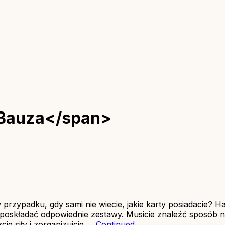
 Bauza</span>
przypadku, gdy sami nie wiecie, jakie karty posiadacie? H
e poskładać odpowiednie zestawy. Musicie znaleźć sposób 
cie siły i zorganizujcie …
Continued