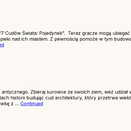
 Cudów Świata: Pojedynek”. Teraz gracze mogą ubiegać s
j opieki nad ich miastem. Z pewnością pomoże w tym budowa
ed
ta antycznego. Zbieraj surowce ze swoich ziem, weź udzia
tach historii budując cud architektury, który przetrwa wie
rywkę z …
Continued