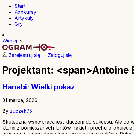
Start
Konkursy
Artykuły
Gry
Więcej
Zarejestruj się
Zaloguj się
Projektant: <span>Antoine
Hanabi: Wielki pokaz
31 marca, 2026
By
zuczek75
Skuteczna współpraca jest kluczem do sukcesu. Ale co w 
której z pomieszanych lontów, rakiet i prochu próbujeci
graczom i zapamiętanie tego, co sami usłyszeliście. Połącz