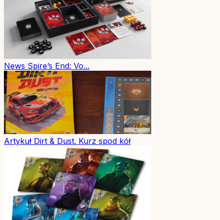
News
Spire’s End: Vo...
Artykuł
Dirt & Dust. Kurz spod kół