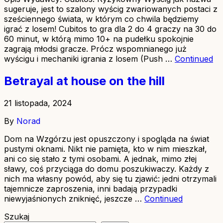
sugeruje, jest to szalony wyścig zwariowanych postaci z
sześciennego świata, w którym co chwila będziemy
igrać z losem! Cubitos to gra dla 2 do 4 graczy na 30 do
60 minut, w którą mimo 10+ na pudełku spokojnie
zagrają młodsi gracze. Prócz wspomnianego już
wyścigu i mechaniki igrania z losem (Push …
Continued
Betrayal at house on the hill
21 listopada, 2024
By
Norad
Dom na Wzgórzu jest opuszczony i spogląda na świat
pustymi oknami. Nikt nie pamięta, kto w nim mieszkał,
ani co się stało z tymi osobami. A jednak, mimo złej
sławy, coś przyciąga do domu poszukiwaczy. Każdy z
nich ma własny powód, aby się tu zjawić: jedni otrzymali
tajemnicze zaproszenia, inni badają przypadki
niewyjaśnionych zniknięć, jeszcze …
Continued
Szukaj