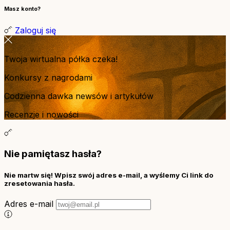
Masz konto?
Zaloguj się
Twoja wirtualna półka czeka!
Konkursy z nagrodami
Codzienna dawka newsów i artykułów
Recenzje i nowości
Nie pamiętasz hasła?
Nie martw się! Wpisz swój adres e-mail, a wyślemy Ci link do
zresetowania hasła.
Adres e-mail