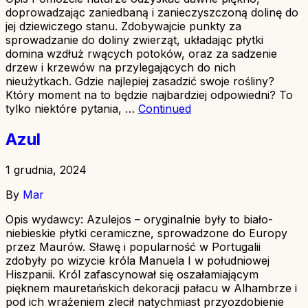
doprowadzając zaniedbaną i zanieczyszczoną dolinę do
jej dziewiczego stanu. Zdobywajcie punkty za
sprowadzanie do doliny zwierząt, układając płytki
domina wzdłuż rwących potoków, oraz za sadzenie
drzew i krzewów na przylegających do nich
nieużytkach. Gdzie najlepiej zasadzić swoje rośliny?
Który moment na to będzie najbardziej odpowiedni? To
tylko niektóre pytania, …
Continued
Azul
1 grudnia, 2024
By
Mar
Opis wydawcy: Azulejos – oryginalnie były to biało-
niebieskie płytki ceramiczne, sprowadzone do Europy
przez Maurów. Sławę i popularność w Portugalii
zdobyły po wizycie króla Manuela I w południowej
Hiszpanii. Król zafascynował się oszałamiającym
pięknem mauretańskich dekoracji pałacu w Alhambrze i
pod ich wrażeniem zlecił natychmiast przyozdobienie