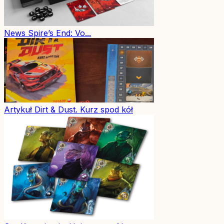
News
Spire’s End: Vo...
Artykuł
Dirt & Dust. Kurz spod kół