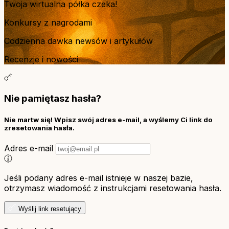
Twoja wirtualna półka czeka!
Konkursy z nagrodami
Codzienna dawka newsów i artykułów
Recenzje i nowości
Nie pamiętasz hasła?
Nie martw się! Wpisz swój adres e-mail, a wyślemy Ci link do
zresetowania hasła.
Adres e-mail
Jeśli podany adres e-mail istnieje w naszej bazie,
otrzymasz wiadomość z instrukcjami resetowania hasła.
Wyślij link resetujący