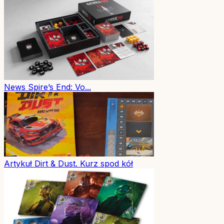
News
Spire’s End: Vo...
Artykuł
Dirt & Dust. Kurz spod kół