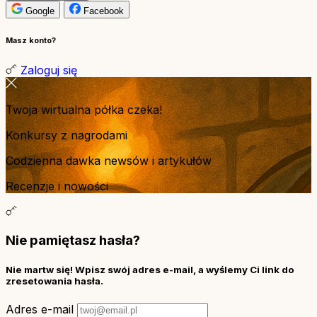
Google
Facebook
Masz konto?
Zaloguj się
Twoja wirtualna półka czeka!
Konkursy z nagrodami
Codzienna dawka newsów i artykułów
Recenzje i nowości
Nie pamiętasz hasła?
Nie martw się! Wpisz swój adres e-mail, a wyślemy Ci link do
zresetowania hasła.
Adres e-mail