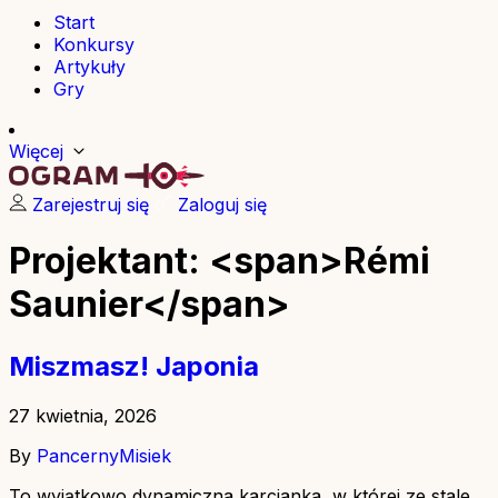
Start
Konkursy
Artykuły
Gry
Więcej
Zarejestruj się
Zaloguj się
Projektant: <span>Rémi
Saunier</span>
Miszmasz! Japonia
27 kwietnia, 2026
By
PancernyMisiek
To wyjątkowo dynamiczna karcianka, w której ze stale