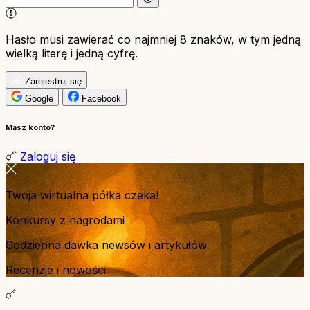
Hasło musi zawierać co najmniej 8 znaków, w tym jedną
wielką literę i jedną cyfrę.
Zarejestruj się
Google
Facebook
Masz konto?
Zaloguj się
Twoja wirtualna półka czeka!
Konkursy z nagrodami
Codzienna dawka newsów i artykułów
Recenzje i nowości