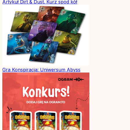
Artykuł
Dirt & Dust. Kurz spod kół
Gra
Konspiracja: Uniwersum Abyss