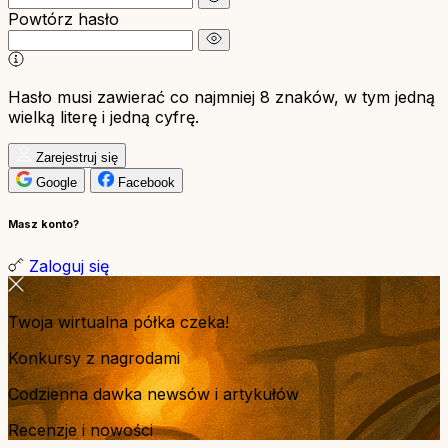
Powtórz hasło
Hasło musi zawierać co najmniej 8 znaków, w tym jedną
wielką literę i jedną cyfrę.
Zarejestruj się
Google
Facebook
Masz konto?
Zaloguj się
Twoja wirtualna półka czeka!
Konkursy z nagrodami
Codzienna dawka newsów i artykułów
Recenzje i nowości