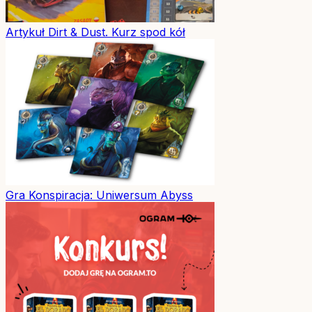
Artykuł
Dirt & Dust. Kurz spod kół
Gra
Konspiracja: Uniwersum Abyss