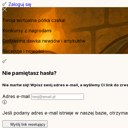
Zaloguj się
Twoja wirtualna półka czeka!
Konkursy z nagrodami
Codzienna dawka newsów i artykułów
Recenzje i nowości
Nie pamiętasz hasła?
Nie martw się! Wpisz swój adres e-mail, a wyślemy Ci link do zre
Adres e-mail
Jeśli podany adres e-mail istnieje w naszej bazie, otrzym
Wyślij link resetujący