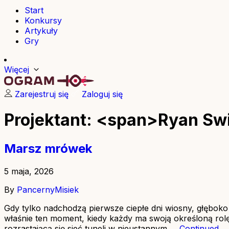
Start
Konkursy
Artykuły
Gry
Więcej
Zarejestruj się
Zaloguj się
Projektant: <span>Ryan Sw
Marsz mrówek
5 maja, 2026
By
PancernyMisiek
Gdy tylko nadchodzą pierwsze ciepłe dni wiosny, głęboko 
właśnie ten moment, kiedy każdy ma swoją określoną rolę
rozrastającą się sieć tuneli w nieustannym …
Continued