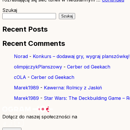
Szukaj
Szukaj
Recent Posts
Recent Comments
Norad
-
Konkurs – dodawaj gry, wygraj planszówkę!
olimpijczykPlanszowy
-
Cerber od Geekach
cOLA
-
Cerber od Geekach
Marek1989
-
Kawerna: Rolnicy z Jaskiń
Marek1989
-
Star Wars: The Deckbuilding Game – Re
Dołącz do naszej społeczności na