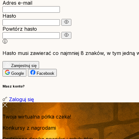
Adres e-mail
Hasło
Powtórz hasło
Hasło musi zawierać co najmniej 8 znaków, w tym jedną wie
Zarejestruj się
Google
Facebook
Masz konto?
Zaloguj się
Twoja wirtualna półka czeka!
Konkursy z nagrodami
Codzienna dawka newsów i artykułów