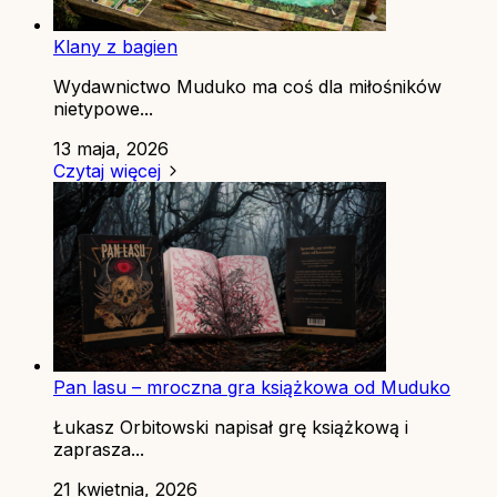
Klany z bagien
Wydawnictwo Muduko ma coś dla miłośników
nietypowe...
13 maja, 2026
Czytaj więcej
Pan lasu – mroczna gra książkowa od Muduko
Łukasz Orbitowski napisał grę książkową i
zaprasza...
21 kwietnia, 2026