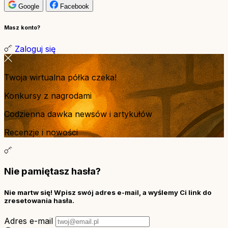
Google
Facebook
Masz konto?
Zaloguj się
Twoja wirtualna półka czeka!
Konkursy z nagrodami
Codzienna dawka newsów i artykułów
Recenzje i nowości
Nie pamiętasz hasła?
Nie martw się! Wpisz swój adres e-mail, a wyślemy Ci link do
zresetowania hasła.
Adres e-mail